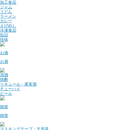
加工食品
ジャム
うどん
ラーメン
カレー
えびめし
冷凍食品
缶詰
珍味
お酒
お酒
清酒
焼酎
リキュール・果実酒
チューハイ
ビール
雑貨
雑貨
マスキングテープ・文房具