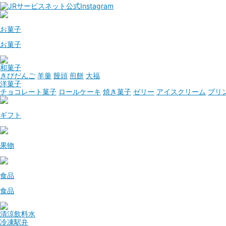
お菓子
お菓子
和菓子
きびだんご
羊羹
饅頭
煎餅
大福
洋菓子
チョコレート菓子
ロールケーキ
焼き菓子
ゼリー
アイスクリーム
プリ
ギフト
果物
食品
食品
清涼飲料水
冷凍駅弁