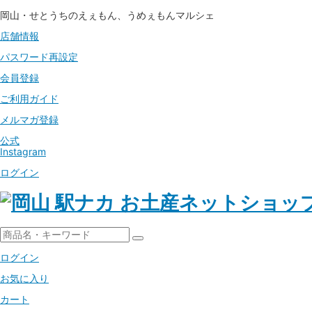
岡山・せとうちのえぇもん、うめぇもんマルシェ
店舗情報
パスワード
再設定
会員登録
ご利用ガイド
メルマガ登録
公式
Instagram
ログイン
ログイン
お気に入り
カート