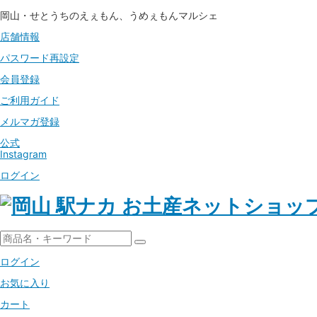
岡山・せとうちのえぇもん、うめぇもんマルシェ
店舗情報
パスワード
再設定
会員登録
ご利用ガイド
メルマガ登録
公式
Instagram
ログイン
ログイン
お気に入り
カート