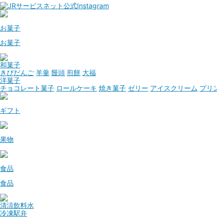
お菓子
お菓子
和菓子
きびだんご
羊羹
饅頭
煎餅
大福
洋菓子
チョコレート菓子
ロールケーキ
焼き菓子
ゼリー
アイスクリーム
プリ
ギフト
果物
食品
食品
清涼飲料水
冷凍駅弁