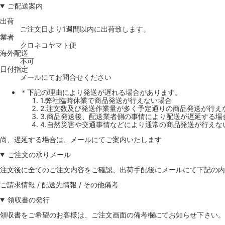
ご配送案内
出荷
ご注文日より1週間以内に出荷致します。
業者
クロネコヤマト便
海外配送
不可
日付指定
メールにてお問合せください
＊下記の理由により発送が遅れる場合があります。
1.弊社臨時休業で商品発送が行えない場合
2.注文数及び発送作業量が多く予定通りの商品発送が行え
3.商品発送後、配送業者側の事情により配送が遅延する場
4.自然災害や交通事情などにより通常の商品発送が行えな
尚、遅延する場合は、メールにてご案内いたします
ご注文の承りメール
注文後に全てのご注文内容をご確認、出荷手配後にメールにて下記の内
ご請求情報 / 配送先情報 / その他備考
領収書の発行
領収書をご希望のお客様は、ご注文画面の備考欄にてお知らせ下さい。