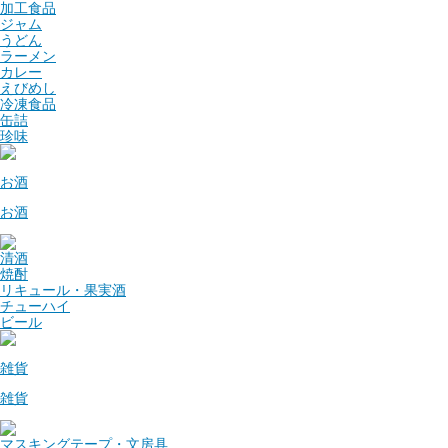
加工食品
ジャム
うどん
ラーメン
カレー
えびめし
冷凍食品
缶詰
珍味
お酒
お酒
清酒
焼酎
リキュール・果実酒
チューハイ
ビール
雑貨
雑貨
マスキングテープ・文房具