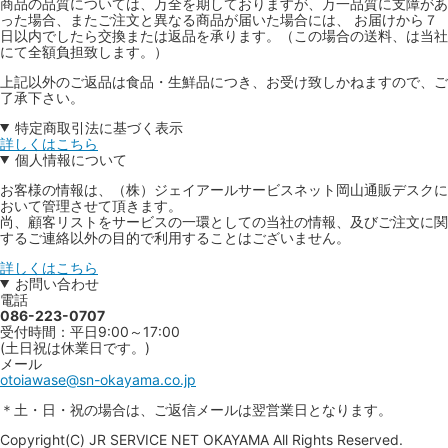
商品の品質については、万全を期しておりますが、万一品質に支障があ
った場合、またご注文と異なる商品が届いた場合には、 お届けから７
日以内でしたら交換または返品を承ります。（この場合の送料、は当社
にて全額負担致します。）
上記以外のご返品は食品・生鮮品につき、お受け致しかねますので、ご
了承下さい。
特定商取引法に基づく表示
詳しくはこちら
個人情報について
お客様の情報は、（株）ジェイアールサービスネット岡山通販デスクに
おいて管理させて頂きます。
尚、顧客リストをサービスの一環としての当社の情報、及びご注文に関
するご連絡以外の目的で利用することはございません。
詳しくはこちら
お問い合わせ
電話
086-223-0707
受付時間：平日9:00～17:00
(土日祝は休業日です。)
メール
otoiawase@sn-okayama.co.jp
＊土・日・祝の場合は、ご返信メールは翌営業日となります。
Copyright(C) JR SERVICE NET OKAYAMA All Rights Reserved.