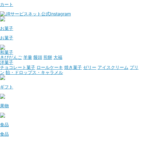
カート
お菓子
お菓子
和菓子
きびだんご
羊羹
饅頭
煎餅
大福
洋菓子
チョコレート菓子
ロールケーキ
焼き菓子
ゼリー
アイスクリーム
プリ
ン
飴・ドロップス・キャラメル
ギフト
果物
食品
食品