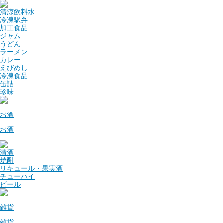
清涼飲料水
冷凍駅弁
加工食品
ジャム
うどん
ラーメン
カレー
えびめし
冷凍食品
缶詰
珍味
お酒
お酒
清酒
焼酎
リキュール・果実酒
チューハイ
ビール
雑貨
雑貨