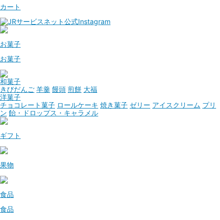
カート
お菓子
お菓子
和菓子
きびだんご
羊羹
饅頭
煎餅
大福
洋菓子
チョコレート菓子
ロールケーキ
焼き菓子
ゼリー
アイスクリーム
プリ
ン
飴・ドロップス・キャラメル
ギフト
果物
食品
食品