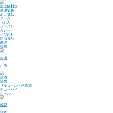
清涼飲料水
冷凍駅弁
加工食品
ジャム
うどん
ラーメン
カレー
えびめし
冷凍食品
缶詰
珍味
お酒
お酒
清酒
焼酎
リキュール・果実酒
チューハイ
ビール
雑貨
雑貨