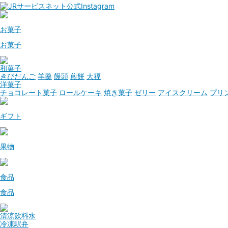
お菓子
お菓子
和菓子
きびだんご
羊羹
饅頭
煎餅
大福
洋菓子
チョコレート菓子
ロールケーキ
焼き菓子
ゼリー
アイスクリーム
プリ
ギフト
果物
食品
食品
清涼飲料水
冷凍駅弁