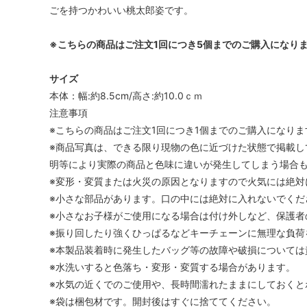
ごを持つかわいい桃太郎姿です。
※こちらの商品はご注文1回につき5個までのご購入になり
サイズ
本体：幅:約8.5cm/高さ:約10.0ｃｍ
注意事項
※こちらの商品はご注文1回につき1個までのご購入になりま
※商品写真は、できる限り現物の色に近づけた状態で掲載し
明等により実際の商品と色味に違いが発生してしまう場合
※変形・変質または火災の原因となりますので火気には絶対
※小さな部品があります。口の中には絶対に入れないでくだ
※小さなお子様がご使用になる場合は付け外しなど、保護者
※振り回したり強くひっぱるなどキーチェーンに無理な負荷
※本製品装着時に発生したバッグ等の故障や破損については
※水洗いすると色落ち・変形・変質する場合があります。
※水気の近くでのご使用や、長時間濡れたままにしておくと
※袋は梱包材です。開封後はすぐに捨ててください。