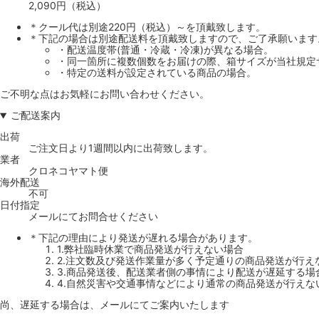
2,090円（税込）
＊クール代は別途220円（税込）～を頂戴致します。
＊下記の場合は別途配送料を頂戴致しますので、ご了承願います
・配送温度帯(普通・冷蔵・冷凍)が異なる場合。
・同一箇所に複数個数をお届けの際、箱サイズが当社規定
・特定の送料が設定されている商品の場合。
ご不明な点はお気軽にお問い合わせください。
ご配送案内
出荷
ご注文日より1週間以内に出荷致します。
業者
クロネコヤマト便
海外配送
不可
日付指定
メールにてお問合せください
＊下記の理由により発送が遅れる場合があります。
1.弊社臨時休業で商品発送が行えない場合
2.注文数及び発送作業量が多く予定通りの商品発送が行え
3.商品発送後、配送業者側の事情により配送が遅延する場
4.自然災害や交通事情などにより通常の商品発送が行えな
尚、遅延する場合は、メールにてご案内いたします