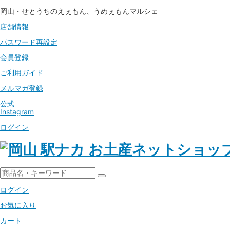
岡山・せとうちのえぇもん、うめぇもんマルシェ
店舗情報
パスワード
再設定
会員登録
ご利用ガイド
メルマガ登録
公式
Instagram
ログイン
ログイン
お気に入り
カート