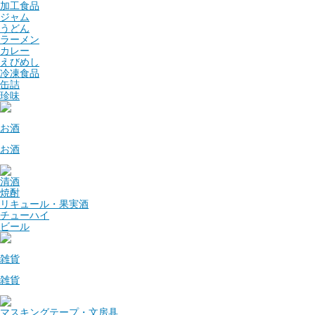
加工食品
ジャム
うどん
ラーメン
カレー
えびめし
冷凍食品
缶詰
珍味
お酒
お酒
清酒
焼酎
リキュール・果実酒
チューハイ
ビール
雑貨
雑貨
マスキングテープ・文房具