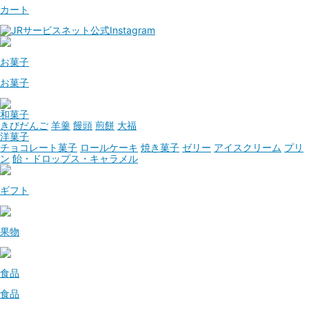
カート
お菓子
お菓子
和菓子
きびだんご
羊羹
饅頭
煎餅
大福
洋菓子
チョコレート菓子
ロールケーキ
焼き菓子
ゼリー
アイスクリーム
プリ
ン
飴・ドロップス・キャラメル
ギフト
果物
食品
食品