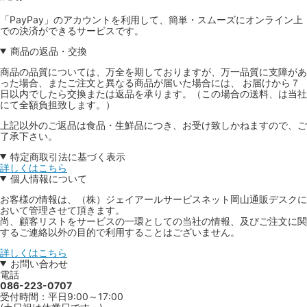
「PayPay」のアカウントを利用して、簡単・スムーズにオンライン上
での決済ができるサービスです。
商品の返品・交換
商品の品質については、万全を期しておりますが、万一品質に支障があ
った場合、またご注文と異なる商品が届いた場合には、 お届けから７
日以内でしたら交換または返品を承ります。（この場合の送料、は当社
にて全額負担致します。）
上記以外のご返品は食品・生鮮品につき、お受け致しかねますので、ご
了承下さい。
特定商取引法に基づく表示
詳しくはこちら
個人情報について
お客様の情報は、（株）ジェイアールサービスネット岡山通販デスクに
おいて管理させて頂きます。
尚、顧客リストをサービスの一環としての当社の情報、及びご注文に関
するご連絡以外の目的で利用することはございません。
詳しくはこちら
お問い合わせ
電話
086-223-0707
受付時間：平日9:00～17:00