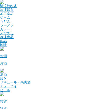
清涼飲料水
冷凍駅弁
加工食品
ジャム
うどん
ラーメン
カレー
えびめし
冷凍食品
缶詰
珍味
お酒
お酒
清酒
焼酎
リキュール・果実酒
チューハイ
ビール
雑貨
雑貨