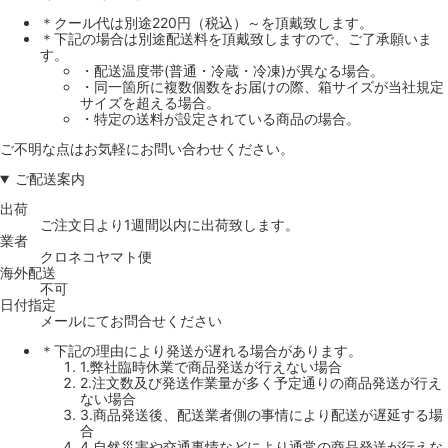
＊クール代は別途220円（税込）～を頂戴致します。
＊下記の場合は別途配送料を頂戴致しますので、ご了承願いま
す。
・配送温度帯(普通・冷蔵・冷凍)が異なる場合。
・同一箇所に複数個数をお届けの際、箱サイズが当社規定
サイズを超える場合。
・特定の送料が設定されている商品の場合。
ご不明な点はお気軽にお問い合わせください。
ご配送案内
出荷
ご注文日より1週間以内に出荷致します。
業者
クロネコヤマト便
海外配送
不可
日付指定
メールにてお問合せください
＊下記の理由により発送が遅れる場合があります。
1.弊社臨時休業で商品発送が行えない場合
2.注文数及び発送作業量が多く予定通りの商品発送が行え
ない場合
3.商品発送後、配送業者側の事情により配送が遅延する場
合
4.自然災害や交通事情などにより通常の商品発送が行えな