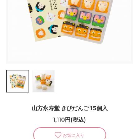
山方永寿堂 きびだんご 15個入
1,110円(税込)