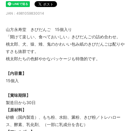
JAN：4981059830014
山方永寿堂 きびだんご 15個入り
「開けて楽しい、食べておいしい」きびだんごの詰め合わせ。
桃太郎、犬、猿、雉、鬼のかわいい包み紙のきびだんごは配りや
すさも抜群です。
桃太郎たちの色鮮やかなパッケージも特徴的です。
【内容量】
15個入
【賞味期限】
製造日から30日
【原材料】
砂糖（国内製造）、もち粉、水飴、澱粉、きび粉／トレハロー
ス、酵素、乳化剤、（一部に乳成分を含む）