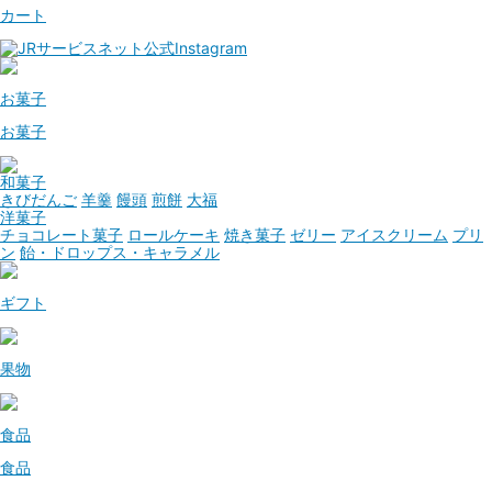
カート
お菓子
お菓子
和菓子
きびだんご
羊羹
饅頭
煎餅
大福
洋菓子
チョコレート菓子
ロールケーキ
焼き菓子
ゼリー
アイスクリーム
プリ
ン
飴・ドロップス・キャラメル
ギフト
果物
食品
食品