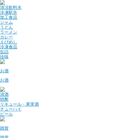
清涼飲料水
冷凍駅弁
加工食品
ジャム
うどん
ラーメン
カレー
えびめし
冷凍食品
缶詰
珍味
お酒
お酒
清酒
焼酎
リキュール・果実酒
チューハイ
ビール
雑貨
雑貨