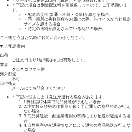
＊クール代は別途220円（税込）～を頂戴致します。
＊下記の場合は別途配送料を頂戴致しますので、ご了承願いま
す。
・配送温度帯(普通・冷蔵・冷凍)が異なる場合。
・同一箇所に複数個数をお届けの際、箱サイズが当社規定
サイズを超える場合。
・特定の送料が設定されている商品の場合。
ご不明な点はお気軽にお問い合わせください。
ご配送案内
出荷
ご注文日より1週間以内に出荷致します。
業者
クロネコヤマト便
海外配送
不可
日付指定
メールにてお問合せください
＊下記の理由により発送が遅れる場合があります。
1.弊社臨時休業で商品発送が行えない場合
2.注文数及び発送作業量が多く予定通りの商品発送が行え
ない場合
3.商品発送後、配送業者側の事情により配送が遅延する場
合
4.自然災害や交通事情などにより通常の商品発送が行えな
い場合