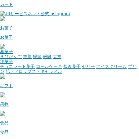
カート
お菓子
お菓子
和菓子
きびだんご
羊羹
饅頭
煎餅
大福
洋菓子
チョコレート菓子
ロールケーキ
焼き菓子
ゼリー
アイスクリーム
プリ
ン
飴・ドロップス・キャラメル
ギフト
果物
食品
食品