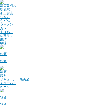
清涼飲料水
冷凍駅弁
加工食品
ジャム
うどん
ラーメン
カレー
えびめし
冷凍食品
缶詰
珍味
お酒
お酒
清酒
焼酎
リキュール・果実酒
チューハイ
ビール
雑貨
雑貨