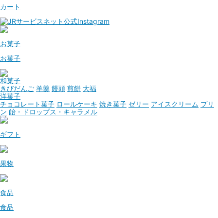
カート
お菓子
お菓子
和菓子
きびだんご
羊羹
饅頭
煎餅
大福
洋菓子
チョコレート菓子
ロールケーキ
焼き菓子
ゼリー
アイスクリーム
プリ
ン
飴・ドロップス・キャラメル
ギフト
果物
食品
食品