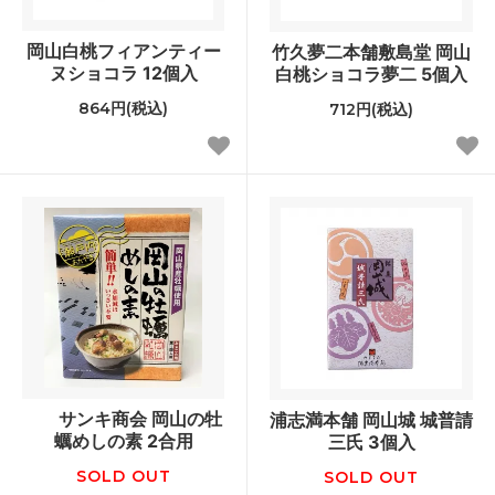
岡山白桃フィアンティー
竹久夢二本舗敷島堂 岡山
ヌショコラ 12個入
白桃ショコラ夢二 5個入
864円(税込)
712円(税込)
サンキ商会 岡山の牡
浦志満本舗 岡山城 城普請
蠣めしの素 2合用
三氏 3個入
SOLD OUT
SOLD OUT