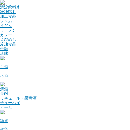
清涼飲料水
冷凍駅弁
加工食品
ジャム
うどん
ラーメン
カレー
えびめし
冷凍食品
缶詰
珍味
お酒
お酒
清酒
焼酎
リキュール・果実酒
チューハイ
ビール
雑貨
雑貨