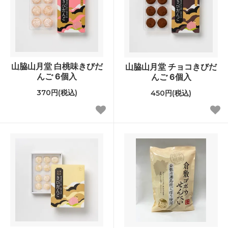
山脇山月堂 白桃味きびだ
山脇山月堂 チョコきびだ
んご 6個入
んご 6個入
370円(税込)
450円(税込)