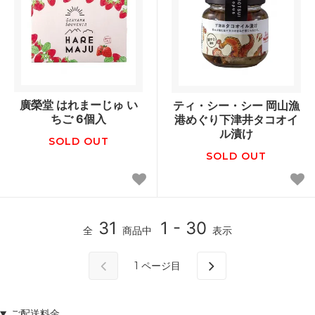
廣榮堂 はれまーじゅ い
ティ・シー・シー 岡山漁
ちご 6個入
港めぐり下津井タコオイ
ル漬け
SOLD OUT
SOLD OUT
31
1 - 30
全
商品中
表示
1
ページ目
ご配送料金