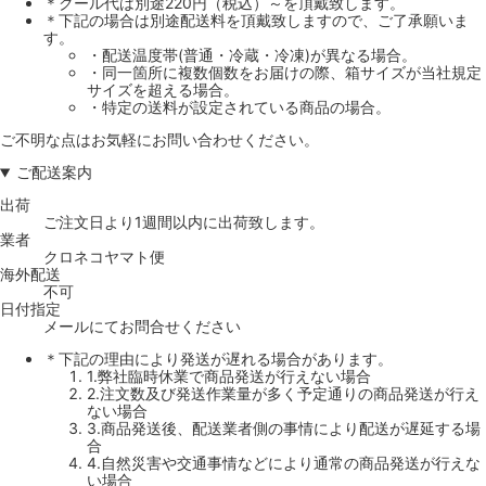
＊クール代は別途220円（税込）～を頂戴致します。
＊下記の場合は別途配送料を頂戴致しますので、ご了承願いま
す。
・配送温度帯(普通・冷蔵・冷凍)が異なる場合。
・同一箇所に複数個数をお届けの際、箱サイズが当社規定
サイズを超える場合。
・特定の送料が設定されている商品の場合。
ご不明な点はお気軽にお問い合わせください。
ご配送案内
出荷
ご注文日より1週間以内に出荷致します。
業者
クロネコヤマト便
海外配送
不可
日付指定
メールにてお問合せください
＊下記の理由により発送が遅れる場合があります。
1.弊社臨時休業で商品発送が行えない場合
2.注文数及び発送作業量が多く予定通りの商品発送が行え
ない場合
3.商品発送後、配送業者側の事情により配送が遅延する場
合
4.自然災害や交通事情などにより通常の商品発送が行えな
い場合