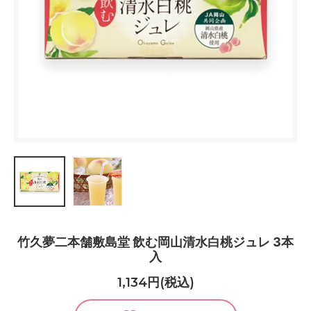
竹久夢二本舗敷島堂 飲む岡山清水白桃ジュレ 3本
入
1,134円(税込)