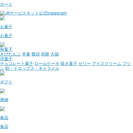
カート
お菓子
お菓子
和菓子
きびだんご
羊羹
饅頭
煎餅
大福
洋菓子
チョコレート菓子
ロールケーキ
焼き菓子
ゼリー
アイスクリーム
プリ
ン
飴・ドロップス・キャラメル
ギフト
果物
食品
食品