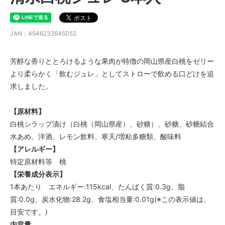
JAN：4946232645052
芳醇な香りととろけるような果肉が特徴の岡山県産白桃をゼリー
より柔らかく「飲むジュレ」としてストローで飲める口どけを追
求しました。
【原材料】
白桃シラップ漬け（白桃（岡山県産）、砂糖）、砂糖、砂糖結合
水あめ、洋酒、レモン飲料、寒天/増粘多糖類、酸味料
【アレルギー】
特定原材料等 桃
【栄養成分表示】
1本あたり エネルギー:115kcal、たんぱく質:0.3g、脂
質:0.0g、炭水化物:28.2g、食塩相当量:0.01g(※この表示値は、
目安です。)
内容量