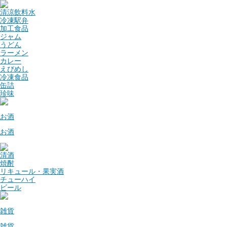
清涼飲料水
冷凍駅弁
加工食品
ジャム
うどん
ラーメン
カレー
えびめし
冷凍食品
缶詰
珍味
お酒
お酒
清酒
焼酎
リキュール・果実酒
チューハイ
ビール
雑貨
雑貨