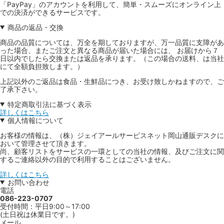
「PayPay」のアカウントを利用して、簡単・スムーズにオンライン上
での決済ができるサービスです。
商品の返品・交換
商品の品質については、万全を期しておりますが、万一品質に支障があ
った場合、またご注文と異なる商品が届いた場合には、 お届けから７
日以内でしたら交換または返品を承ります。（この場合の送料、は当社
にて全額負担致します。）
上記以外のご返品は食品・生鮮品につき、お受け致しかねますので、ご
了承下さい。
特定商取引法に基づく表示
詳しくはこちら
個人情報について
お客様の情報は、（株）ジェイアールサービスネット岡山通販デスクに
おいて管理させて頂きます。
尚、顧客リストをサービスの一環としての当社の情報、及びご注文に関
するご連絡以外の目的で利用することはございません。
詳しくはこちら
お問い合わせ
電話
086-223-0707
受付時間：平日9:00～17:00
(土日祝は休業日です。)
メール