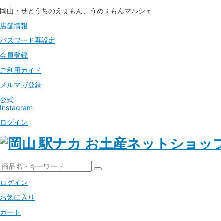
岡山・せとうちのえぇもん、うめぇもんマルシェ
店舗情報
パスワード
再設定
会員登録
ご利用ガイド
メルマガ登録
公式
Instagram
ログイン
ログイン
お気に入り
カート