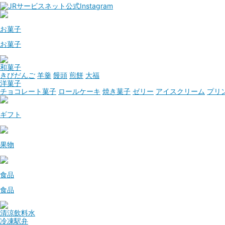
お菓子
お菓子
和菓子
きびだんご
羊羹
饅頭
煎餅
大福
洋菓子
チョコレート菓子
ロールケーキ
焼き菓子
ゼリー
アイスクリーム
プリ
ギフト
果物
食品
食品
清涼飲料水
冷凍駅弁