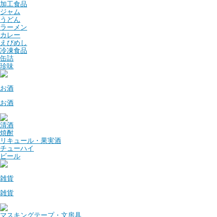
加工食品
ジャム
うどん
ラーメン
カレー
えびめし
冷凍食品
缶詰
珍味
お酒
お酒
清酒
焼酎
リキュール・果実酒
チューハイ
ビール
雑貨
雑貨
マスキングテープ・文房具