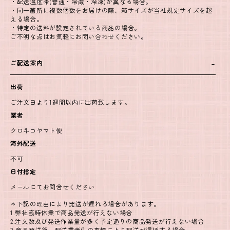
・配送温度帯(普通・冷蔵・冷凍)が異なる場合。
・同一箇所に複数個数をお届けの際、箱サイズが当社規定サイズを超
える場合。
・特定の送料が設定されている商品の場合。
ご不明な点はお気軽にお問い合わせください。
ご配送案内
出荷
ご注文日より1週間以内に出荷致します。
業者
クロネコヤマト便
海外配送
不可
日付指定
メールにてお問合せください
＊下記の理由により発送が遅れる場合があります。
1.弊社臨時休業で商品発送が行えない場合
2.注文数及び発送作業量が多く予定通りの商品発送が行えない場合
3.商品発送後、配送業者側の事情により配送が遅延する場合