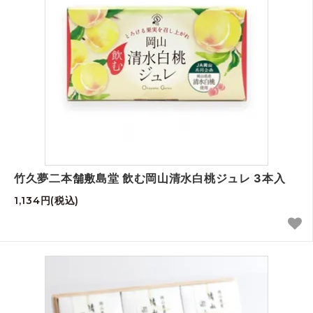
竹久夢二本舗敷島堂 飲む岡山清水白桃ジュレ 3本入
1,134円(税込)