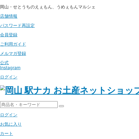
岡山・せとうちのえぇもん、うめぇもんマルシェ
店舗情報
パスワード
再設定
会員登録
ご利用ガイド
メルマガ登録
公式
Instagram
ログイン
ログイン
お気に入り
カート