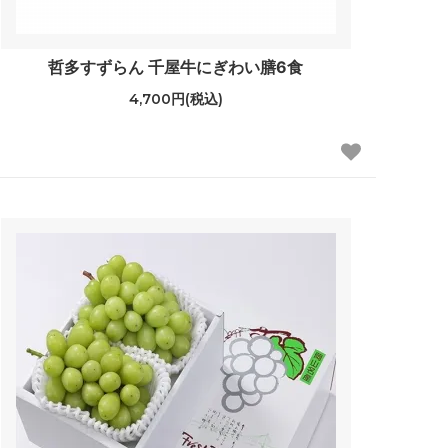
哲多すずらん 千屋牛にぎわい膳6食
4,700円(税込)