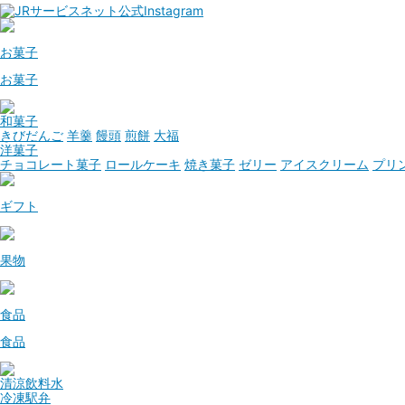
お菓子
お菓子
和菓子
きびだんご
羊羹
饅頭
煎餅
大福
洋菓子
チョコレート菓子
ロールケーキ
焼き菓子
ゼリー
アイスクリーム
プリ
ギフト
果物
食品
食品
清涼飲料水
冷凍駅弁