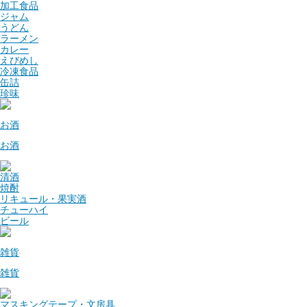
加工食品
ジャム
うどん
ラーメン
カレー
えびめし
冷凍食品
缶詰
珍味
お酒
お酒
清酒
焼酎
リキュール・果実酒
チューハイ
ビール
雑貨
雑貨
マスキングテープ・文房具