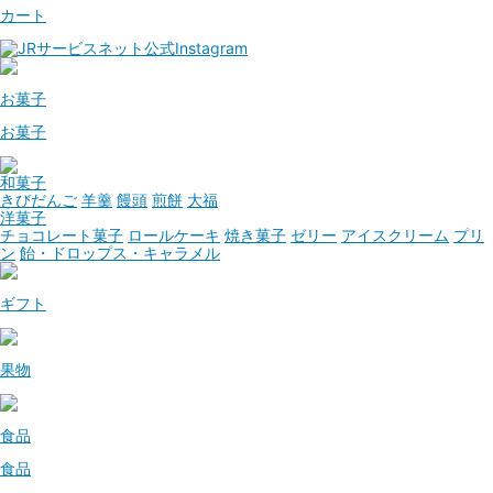
カート
お菓子
お菓子
和菓子
きびだんご
羊羹
饅頭
煎餅
大福
洋菓子
チョコレート菓子
ロールケーキ
焼き菓子
ゼリー
アイスクリーム
プリ
ン
飴・ドロップス・キャラメル
ギフト
果物
食品
食品