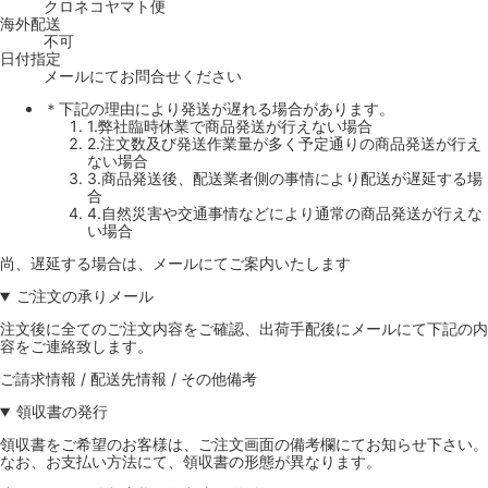
クロネコヤマト便
海外配送
不可
日付指定
メールにてお問合せください
＊下記の理由により発送が遅れる場合があります。
1.弊社臨時休業で商品発送が行えない場合
2.注文数及び発送作業量が多く予定通りの商品発送が行え
ない場合
3.商品発送後、配送業者側の事情により配送が遅延する場
合
4.自然災害や交通事情などにより通常の商品発送が行えな
い場合
尚、遅延する場合は、メールにてご案内いたします
ご注文の承りメール
注文後に全てのご注文内容をご確認、出荷手配後にメールにて下記の内
容をご連絡致します。
ご請求情報 / 配送先情報 / その他備考
領収書の発行
領収書をご希望のお客様は、ご注文画面の備考欄にてお知らせ下さい。
なお、お支払い方法にて、領収書の形態が異なります。