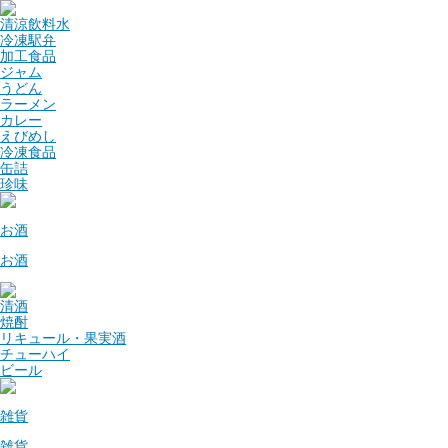
清涼飲料水
冷凍駅弁
加工食品
ジャム
うどん
ラーメン
カレー
えびめし
冷凍食品
缶詰
珍味
お酒
お酒
清酒
焼酎
リキュール・果実酒
チューハイ
ビール
雑貨
雑貨