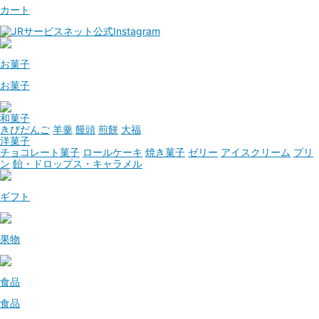
カート
お菓子
お菓子
和菓子
きびだんご
羊羹
饅頭
煎餅
大福
洋菓子
チョコレート菓子
ロールケーキ
焼き菓子
ゼリー
アイスクリーム
プリ
ン
飴・ドロップス・キャラメル
ギフト
果物
食品
食品