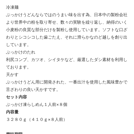
冷凍麺
ぶっかけうどんならではのうまい味を出す為、日本中の製粉会社
より世界中の粉を取り寄せ、数々の実験を繰り返し、納得のいく
小麦粉の良質な部分だけを製粉し使用しています。ソフトな口ざ
わりとシコシコした歯ごたえ、それに滑らかなのど越しを創り出
しています。
ぶっかけのたれ
利尻コンブ、カツオ、シイタケなど、厳選したダシ素材を利用し
ております。
天かす
ぶっかけうどん用に開発された、一番出汁を使用した風味豊かで
舌ざわりの良い天かすです。
セット内容
ぶっかけ凍らしめん１人前×８個
内容量
３２８０ｇ（４１０ｇ×８人前）