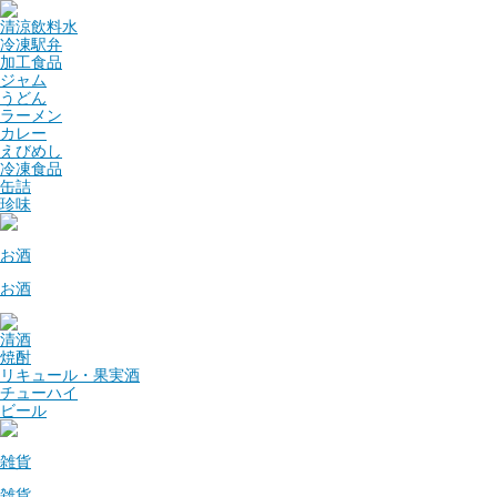
清涼飲料水
冷凍駅弁
加工食品
ジャム
うどん
ラーメン
カレー
えびめし
冷凍食品
缶詰
珍味
お酒
お酒
清酒
焼酎
リキュール・果実酒
チューハイ
ビール
雑貨
雑貨