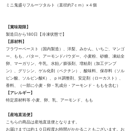
ミニ鬼盛りフルーツタルト（直径約7ｃｍ）×４個
【賞味期限】
製造日から180日【冷凍状態で】
【原材料】
フラワーペースト（国内製造）、洋梨、みかん、いちご、マンゴ
ー、もも、バター、アーモンドパウダー、小麦粉、砂糖、凍結全
卵、マーガリン、牛乳、水飴／膨張剤、増粘剤（加工デンプ
ン）、グリシン、ゲル化剤（ペクチン）、酸味料、保存料（ソル
ビン酸、ソルビン酸K）、ｐＨ調整剤、安定剤（ローカスト）、
香料、（一部に小麦・卵・乳成分・アーモンド・ももを含む）
【アレルギー】
特定原材料等 小麦、卵、乳、アーモンド、もも
【産地直送便】
こちらの商品は産地直送便となります。
お届けまでは約１０日程度お時間がかかることもございます。お