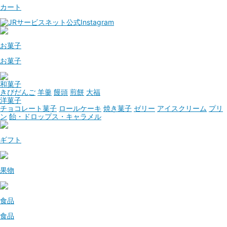
カート
お菓子
お菓子
和菓子
きびだんご
羊羹
饅頭
煎餅
大福
洋菓子
チョコレート菓子
ロールケーキ
焼き菓子
ゼリー
アイスクリーム
プリ
ン
飴・ドロップス・キャラメル
ギフト
果物
食品
食品