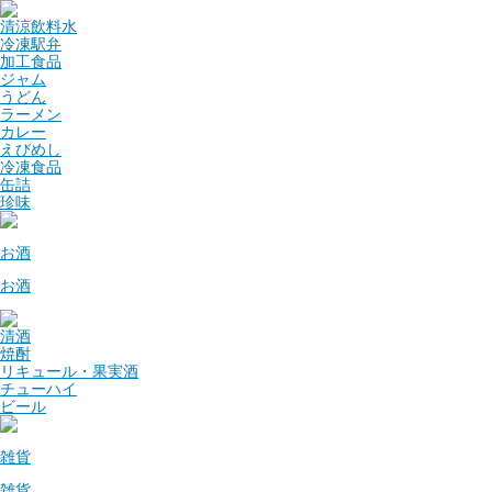
清涼飲料水
冷凍駅弁
加工食品
ジャム
うどん
ラーメン
カレー
えびめし
冷凍食品
缶詰
珍味
お酒
お酒
清酒
焼酎
リキュール・果実酒
チューハイ
ビール
雑貨
雑貨