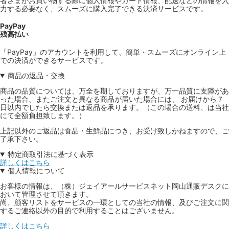
者さまがお買い物する際に個人情報やカード情報、配送などの情報を入
力する必要なく、スムーズに購入完了できる決済サービスです。
PayPay
残高払い
「PayPay」のアカウントを利用して、簡単・スムーズにオンライン上
での決済ができるサービスです。
商品の返品・交換
商品の品質については、万全を期しておりますが、万一品質に支障があ
った場合、またご注文と異なる商品が届いた場合には、 お届けから７
日以内でしたら交換または返品を承ります。（この場合の送料、は当社
にて全額負担致します。）
上記以外のご返品は食品・生鮮品につき、お受け致しかねますので、ご
了承下さい。
特定商取引法に基づく表示
詳しくはこちら
個人情報について
お客様の情報は、（株）ジェイアールサービスネット岡山通販デスクに
おいて管理させて頂きます。
尚、顧客リストをサービスの一環としての当社の情報、及びご注文に関
するご連絡以外の目的で利用することはございません。
詳しくはこちら