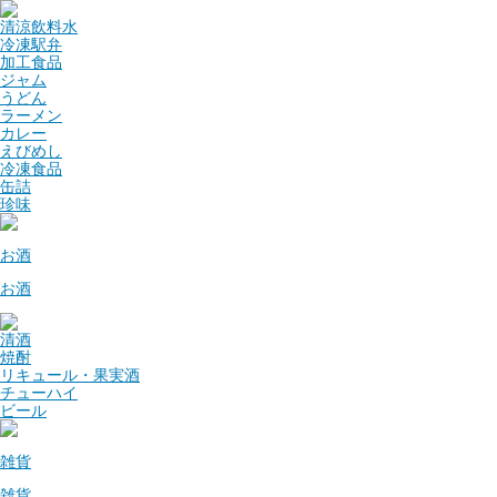
清涼飲料水
冷凍駅弁
加工食品
ジャム
うどん
ラーメン
カレー
えびめし
冷凍食品
缶詰
珍味
お酒
お酒
清酒
焼酎
リキュール・果実酒
チューハイ
ビール
雑貨
雑貨