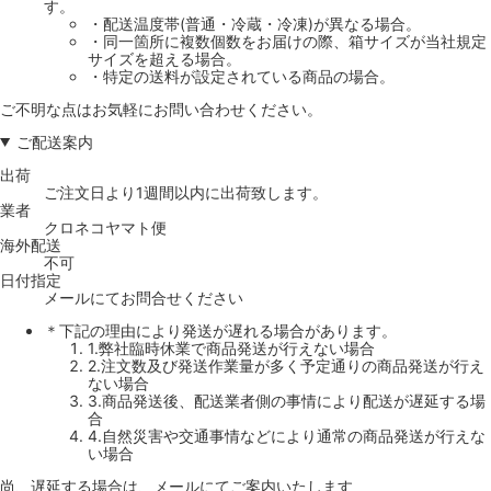
す。
・配送温度帯(普通・冷蔵・冷凍)が異なる場合。
・同一箇所に複数個数をお届けの際、箱サイズが当社規定
サイズを超える場合。
・特定の送料が設定されている商品の場合。
ご不明な点はお気軽にお問い合わせください。
ご配送案内
出荷
ご注文日より1週間以内に出荷致します。
業者
クロネコヤマト便
海外配送
不可
日付指定
メールにてお問合せください
＊下記の理由により発送が遅れる場合があります。
1.弊社臨時休業で商品発送が行えない場合
2.注文数及び発送作業量が多く予定通りの商品発送が行え
ない場合
3.商品発送後、配送業者側の事情により配送が遅延する場
合
4.自然災害や交通事情などにより通常の商品発送が行えな
い場合
尚、遅延する場合は、メールにてご案内いたします