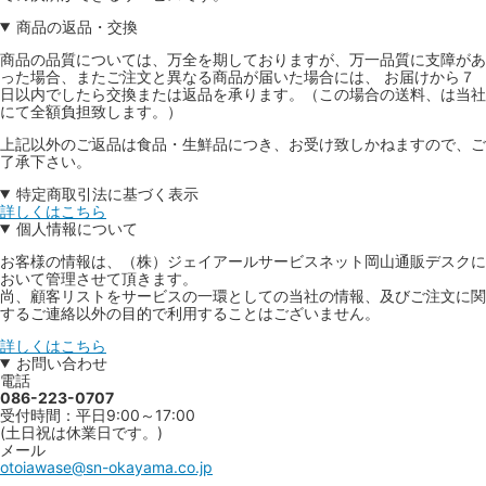
商品の返品・交換
商品の品質については、万全を期しておりますが、万一品質に支障があ
った場合、またご注文と異なる商品が届いた場合には、 お届けから７
日以内でしたら交換または返品を承ります。（この場合の送料、は当社
にて全額負担致します。）
上記以外のご返品は食品・生鮮品につき、お受け致しかねますので、ご
了承下さい。
特定商取引法に基づく表示
詳しくはこちら
個人情報について
お客様の情報は、（株）ジェイアールサービスネット岡山通販デスクに
おいて管理させて頂きます。
尚、顧客リストをサービスの一環としての当社の情報、及びご注文に関
するご連絡以外の目的で利用することはございません。
詳しくはこちら
お問い合わせ
電話
086-223-0707
受付時間：平日9:00～17:00
(土日祝は休業日です。)
メール
otoiawase@sn-okayama.co.jp