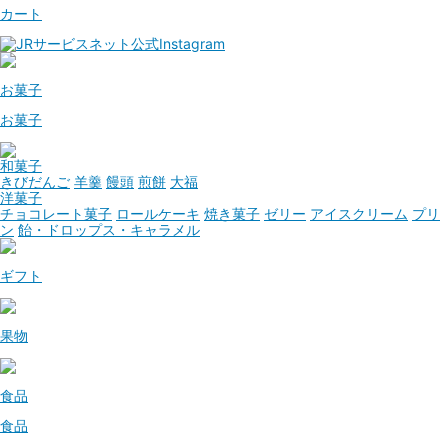
カート
お菓子
お菓子
和菓子
きびだんご
羊羹
饅頭
煎餅
大福
洋菓子
チョコレート菓子
ロールケーキ
焼き菓子
ゼリー
アイスクリーム
プリ
ン
飴・ドロップス・キャラメル
ギフト
果物
食品
食品