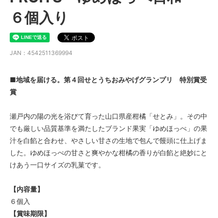
６個入り
JAN：4542511369994
■地域を届ける。第４回せとうちおみやげグランプリ 特別賞受
賞
瀬戸内の陽の光を浴びて育った山口県産柑橘「せとみ」。その中
でも厳しい品質基準を満たしたブランド果実「ゆめほっぺ」の果
汁を白餡と合わせ、やさしい甘さの生地で包んで饅頭に仕上げま
した。ゆめほっぺの甘さと爽やかな柑橘の香りが白餡と絶妙にと
けあう一口サイズの乳菓です。
【内容量】
６個入
【賞味期限】