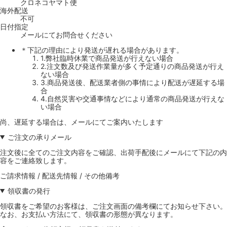
クロネコヤマト便
海外配送
不可
日付指定
メールにてお問合せください
＊下記の理由により発送が遅れる場合があります。
1.弊社臨時休業で商品発送が行えない場合
2.注文数及び発送作業量が多く予定通りの商品発送が行え
ない場合
3.商品発送後、配送業者側の事情により配送が遅延する場
合
4.自然災害や交通事情などにより通常の商品発送が行えな
い場合
尚、遅延する場合は、メールにてご案内いたします
ご注文の承りメール
注文後に全てのご注文内容をご確認、出荷手配後にメールにて下記の内
容をご連絡致します。
ご請求情報 / 配送先情報 / その他備考
領収書の発行
領収書をご希望のお客様は、ご注文画面の備考欄にてお知らせ下さい。
なお、お支払い方法にて、領収書の形態が異なります。