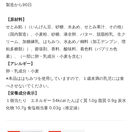
製造から90日
【原材料】
せとみ餡（（いんげん豆、砂糖、水あめ、せとみ果汁、その他）
（国内製造）、小麦粉、砂糖、液全卵、バター、脱脂粉乳、生ク
リーム、加糖練乳、はちみつ、水あめ／糊料（加工デンプン、増
粘多糖類））、膨張剤、香料、酸味料、着色料（パプリカ色
素）、（一部に卵・乳成分・小麦を含む）
【アレルギー】
卵・乳成分・小麦
※本品ははちみつを使用していますので、１歳未満の乳児には食
べさせないでください。
【栄養成分表示】
１個当たり エネルギー 54kcal たんぱく質 1.0g 脂質 0.9g 炭水
化物 10.7g 食塩相当量 0.03g（推定値）