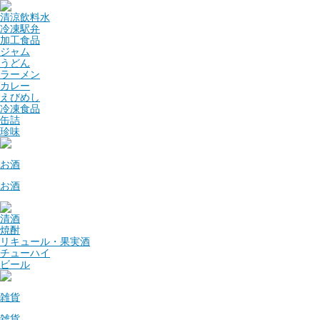
清涼飲料水
冷凍駅弁
加工食品
ジャム
うどん
ラーメン
カレー
えびめし
冷凍食品
缶詰
珍味
お酒
お酒
清酒
焼酎
リキュール・果実酒
チューハイ
ビール
雑貨
雑貨