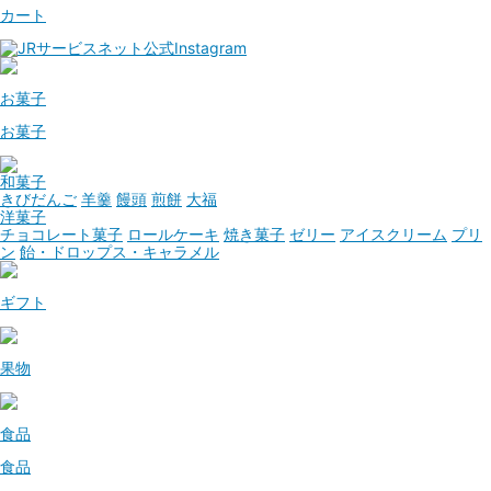
カート
お菓子
お菓子
和菓子
きびだんご
羊羹
饅頭
煎餅
大福
洋菓子
チョコレート菓子
ロールケーキ
焼き菓子
ゼリー
アイスクリーム
プリ
ン
飴・ドロップス・キャラメル
ギフト
果物
食品
食品