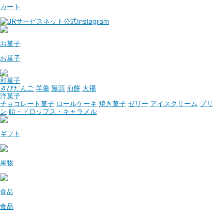
カート
お菓子
お菓子
和菓子
きびだんご
羊羹
饅頭
煎餅
大福
洋菓子
チョコレート菓子
ロールケーキ
焼き菓子
ゼリー
アイスクリーム
プリ
ン
飴・ドロップス・キャラメル
ギフト
果物
食品
食品