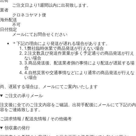
出荷
ご注文日より1週間以内に出荷致します。
業者
クロネコヤマト便
海外配送
不可
日付指定
メールにてお問合せください
＊下記の理由により発送が遅れる場合があります。
1.弊社臨時休業で商品発送が行えない場合
2.注文数及び発送作業量が多く予定通りの商品発送が行え
ない場合
3.商品発送後、配送業者側の事情により配送が遅延する場
合
4.自然災害や交通事情などにより通常の商品発送が行えな
い場合
尚、遅延する場合は、メールにてご案内いたします
ご注文の承りメール
注文後に全てのご注文内容をご確認、出荷手配後にメールにて下記の内
容をご連絡致します。
ご請求情報 / 配送先情報 / その他備考
領収書の発行