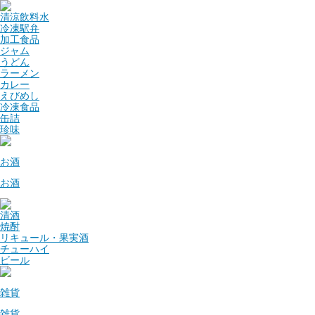
清涼飲料水
冷凍駅弁
加工食品
ジャム
うどん
ラーメン
カレー
えびめし
冷凍食品
缶詰
珍味
お酒
お酒
清酒
焼酎
リキュール・果実酒
チューハイ
ビール
雑貨
雑貨