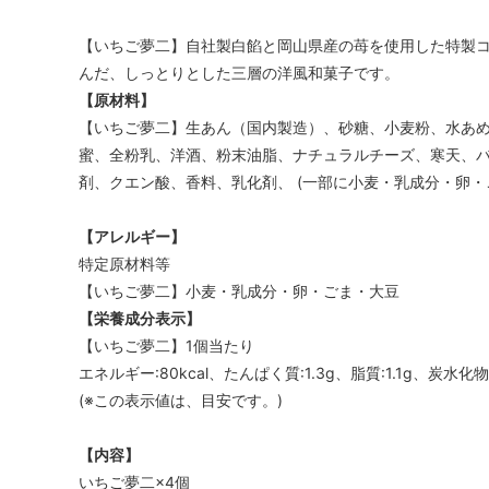
【いちご夢二】自社製白餡と岡山県産の苺を使用した特製
んだ、しっとりとした三層の洋風和菓子です。
【原材料】
【いちご夢二】生あん（国内製造）、砂糖、小麦粉、水あ
蜜、全粉乳、洋酒、粉末油脂、ナチュラルチーズ、寒天、バ
剤、クエン酸、香料、乳化剤、 (一部に小麦・乳成分・卵
【アレルギー】
特定原材料等
【いちご夢二】小麦・乳成分・卵・ごま・大豆
【栄養成分表示】
【いちご夢二】1個当たり
エネルギー:80kcal、たんぱく質:1.3g、脂質:1.1g、炭水化物:
(※この表示値は、目安です。)
【内容】
いちご夢二×4個