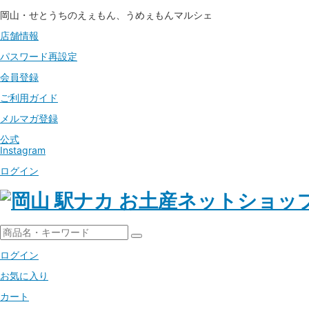
岡山・せとうちのえぇもん、うめぇもんマルシェ
店舗情報
パスワード
再設定
会員登録
ご利用ガイド
メルマガ登録
公式
Instagram
ログイン
ログイン
お気に入り
カート