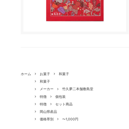
ホーム
お菓子
和菓子
和菓子
メーカー
竹久夢二本舗敷島堂
特徴
個包装
特徴
セット商品
岡山県産品
価格帯別
〜1,000円