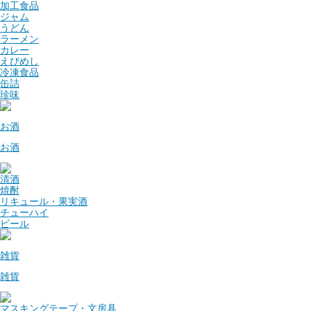
加工食品
ジャム
うどん
ラーメン
カレー
えびめし
冷凍食品
缶詰
珍味
お酒
お酒
清酒
焼酎
リキュール・果実酒
チューハイ
ビール
雑貨
雑貨
マスキングテープ・文房具