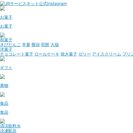
お菓子
お菓子
和菓子
きびだんご
羊羹
饅頭
煎餅
大福
洋菓子
チョコレート菓子
ロールケーキ
焼き菓子
ゼリー
アイスクリーム
プリ
ギフト
果物
食品
食品
清涼飲料水
冷凍駅弁