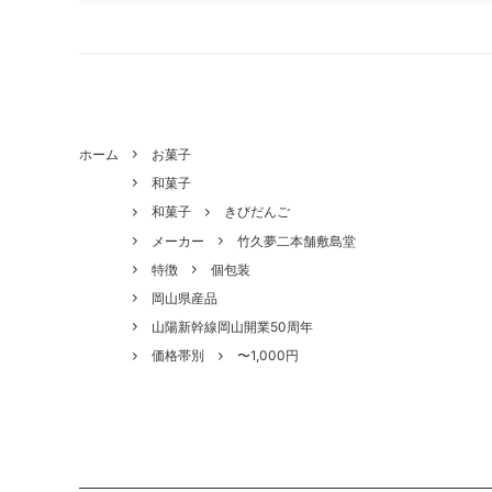
ホーム
お菓子
和菓子
和菓子
きびだんご
メーカー
竹久夢二本舗敷島堂
特徴
個包装
岡山県産品
山陽新幹線岡山開業50周年
価格帯別
〜1,000円