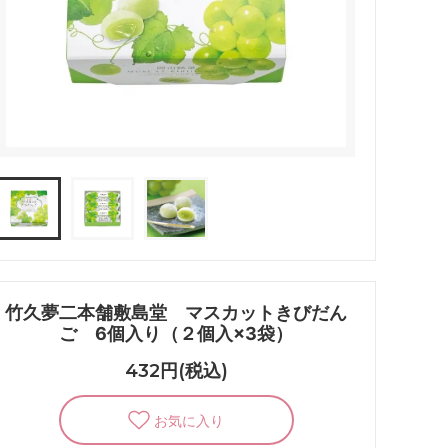
竹久夢二本舗敷島堂 マスカットきびだん
ご 6個入り（２個入×3袋）
432円(税込)