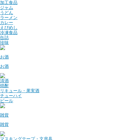
加工食品
ジャム
うどん
ラーメン
カレー
えびめし
冷凍食品
缶詰
珍味
お酒
お酒
清酒
焼酎
リキュール・果実酒
チューハイ
ビール
雑貨
雑貨
マスキングテープ・文房具