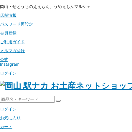
岡山・せとうちのえぇもん、うめぇもんマルシェ
店舗情報
パスワード
再設定
会員登録
ご利用ガイド
メルマガ登録
公式
Instagram
ログイン
ログイン
お気に入り
カート