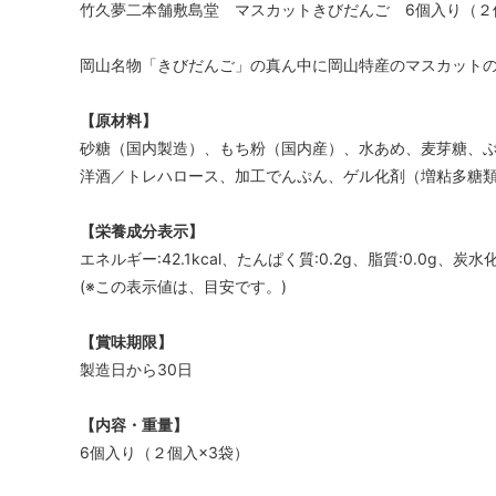
竹久夢二本舗敷島堂 マスカットきびだんご 6個入り（２
岡山名物「きびだんご」の真ん中に岡山特産のマスカット
【原材料】
砂糖（国内製造）、もち粉（国内産）、水あめ、麦芽糖、
洋酒／トレハロース、加工でんぷん、ゲル化剤（増粘多糖
【栄養成分表示】
エネルギー:42.1kcal、たんぱく質:0.2g、脂質:0.0g、炭水化
(※この表示値は、目安です。)
【賞味期限】
製造日から30日
【内容・重量】
6個入り（２個入×3袋）