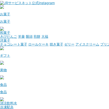
お菓子
お菓子
和菓子
きびだんご
羊羹
饅頭
煎餅
大福
洋菓子
チョコレート菓子
ロールケーキ
焼き菓子
ゼリー
アイスクリーム
プリ
ギフト
果物
食品
食品
清涼飲料水
冷凍駅弁