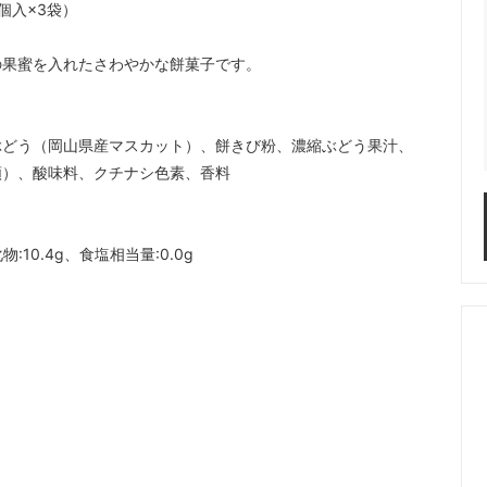
個入×3袋）
の果蜜を入れたさわやかな餅菓子です。
ぶどう（岡山県産マスカット）、餅きび粉、濃縮ぶどう果汁、
類）、酸味料、クチナシ色素、香料
物:10.4g、食塩相当量:0.0g