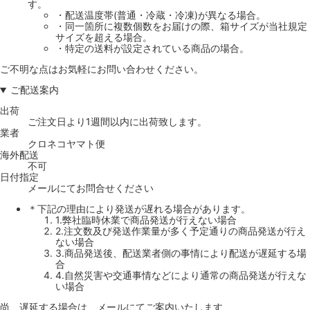
す。
・配送温度帯(普通・冷蔵・冷凍)が異なる場合。
・同一箇所に複数個数をお届けの際、箱サイズが当社規定
サイズを超える場合。
・特定の送料が設定されている商品の場合。
ご不明な点はお気軽にお問い合わせください。
ご配送案内
出荷
ご注文日より1週間以内に出荷致します。
業者
クロネコヤマト便
海外配送
不可
日付指定
メールにてお問合せください
＊下記の理由により発送が遅れる場合があります。
1.弊社臨時休業で商品発送が行えない場合
2.注文数及び発送作業量が多く予定通りの商品発送が行え
ない場合
3.商品発送後、配送業者側の事情により配送が遅延する場
合
4.自然災害や交通事情などにより通常の商品発送が行えな
い場合
尚、遅延する場合は、メールにてご案内いたします