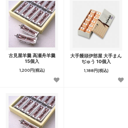
古見屋羊羹 高瀬舟羊羹
大手饅頭伊部屋 大手まん
15個入
ぢゅう 10個入
1,200円(税込)
1,188円(税込)