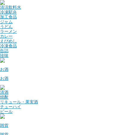
清涼飲料水
冷凍駅弁
加工食品
ジャム
うどん
ラーメン
カレー
えびめし
冷凍食品
缶詰
珍味
お酒
お酒
清酒
焼酎
リキュール・果実酒
チューハイ
ビール
雑貨
雑貨