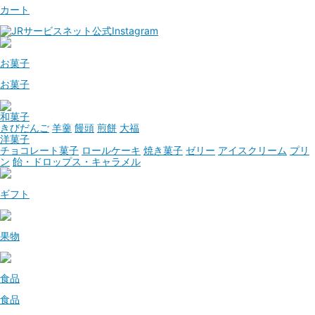
カート
お菓子
お菓子
和菓子
きびだんご
羊羹
饅頭
煎餅
大福
洋菓子
チョコレート菓子
ロールケーキ
焼き菓子
ゼリー
アイスクリーム
プリ
ン
飴・ドロップス・キャラメル
ギフト
果物
食品
食品