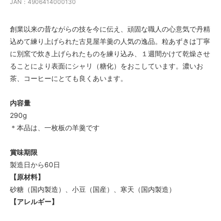
JAN：4906414000130
創業以来の昔ながらの技を今に伝え、頑固な職人の心意気で丹精
込めて練り上げられた古見屋羊羹の人気の逸品。粒あずきは丁寧
に別窯で炊き上げられたものを練り込み、１週間かけて乾燥させ
ることにより表面にシャリ（糖化）をおこしています。濃いお
茶、コーヒーにとても良くあいます。
内容量
290g
＊本品は、一枚板の羊羹です
賞味期限
製造日から60日
【原材料】
砂糖（国内製造）、小豆（国産）、寒天（国内製造）
【アレルギー】