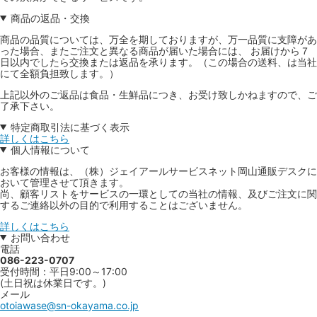
商品の返品・交換
商品の品質については、万全を期しておりますが、万一品質に支障があ
った場合、またご注文と異なる商品が届いた場合には、 お届けから７
日以内でしたら交換または返品を承ります。（この場合の送料、は当社
にて全額負担致します。）
上記以外のご返品は食品・生鮮品につき、お受け致しかねますので、ご
了承下さい。
特定商取引法に基づく表示
詳しくはこちら
個人情報について
お客様の情報は、（株）ジェイアールサービスネット岡山通販デスクに
おいて管理させて頂きます。
尚、顧客リストをサービスの一環としての当社の情報、及びご注文に関
するご連絡以外の目的で利用することはございません。
詳しくはこちら
お問い合わせ
電話
086-223-0707
受付時間：平日9:00～17:00
(土日祝は休業日です。)
メール
otoiawase@sn-okayama.co.jp