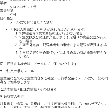
業者
クロネコヤマト便
海外配送
不可
日付指定
メールにてお問合せください
＊下記の理由により発送が遅れる場合があります。
1.弊社臨時休業で商品発送が行えない場合
2.注文数及び発送作業量が多く予定通りの商品発送が行え
ない場合
3.商品発送後、配送業者側の事情により配送が遅延する場
合
4.自然災害や交通事情などにより通常の商品発送が行えな
い場合
尚、遅延する場合は、メールにてご案内いたします
ご注文の承りメール
注文後に全てのご注文内容をご確認、出荷手配後にメールにて下記の内
容をご連絡致します。
ご請求情報 / 配送先情報 / その他備考
領収書の発行
領収書をご希望のお客様は、ご注文画面の備考欄にてお知らせ下さい。
なお、お支払い方法にて、領収書の形態が異なります。