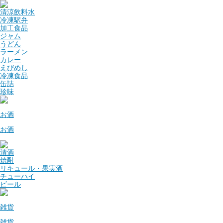
清涼飲料水
冷凍駅弁
加工食品
ジャム
うどん
ラーメン
カレー
えびめし
冷凍食品
缶詰
珍味
お酒
お酒
清酒
焼酎
リキュール・果実酒
チューハイ
ビール
雑貨
雑貨