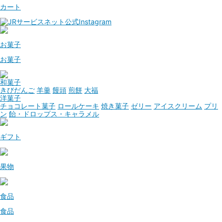
カート
お菓子
お菓子
和菓子
きびだんご
羊羹
饅頭
煎餅
大福
洋菓子
チョコレート菓子
ロールケーキ
焼き菓子
ゼリー
アイスクリーム
プリ
ン
飴・ドロップス・キャラメル
ギフト
果物
食品
食品