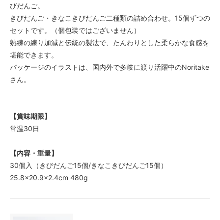
びだんご。
きびだんご・きなこきびだんご二種類の詰め合わせ。15個ずつの
セットです。（個包装ではございません）
熟練の練り加減と伝統の製法で、たんわりとした柔らかな食感を
堪能できます。
パッケージのイラストは、国内外で多岐に渡り活躍中のNoritake
さん。
【賞味期限】
常温30日
【内容・重量】
30個入（きびだんご15個/きなこきびだんご15個）
25.8×20.9×2.4cm 480g