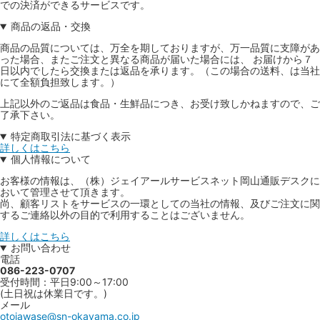
での決済ができるサービスです。
商品の返品・交換
商品の品質については、万全を期しておりますが、万一品質に支障があ
った場合、またご注文と異なる商品が届いた場合には、 お届けから７
日以内でしたら交換または返品を承ります。（この場合の送料、は当社
にて全額負担致します。）
上記以外のご返品は食品・生鮮品につき、お受け致しかねますので、ご
了承下さい。
特定商取引法に基づく表示
詳しくはこちら
個人情報について
お客様の情報は、（株）ジェイアールサービスネット岡山通販デスクに
おいて管理させて頂きます。
尚、顧客リストをサービスの一環としての当社の情報、及びご注文に関
するご連絡以外の目的で利用することはございません。
詳しくはこちら
お問い合わせ
電話
086-223-0707
受付時間：平日9:00～17:00
(土日祝は休業日です。)
メール
otoiawase@sn-okayama.co.jp