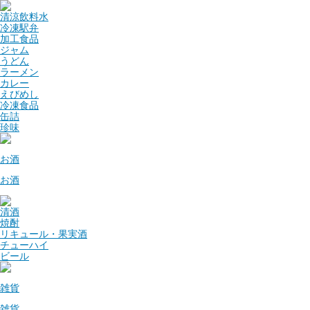
清涼飲料水
冷凍駅弁
加工食品
ジャム
うどん
ラーメン
カレー
えびめし
冷凍食品
缶詰
珍味
お酒
お酒
清酒
焼酎
リキュール・果実酒
チューハイ
ビール
雑貨
雑貨