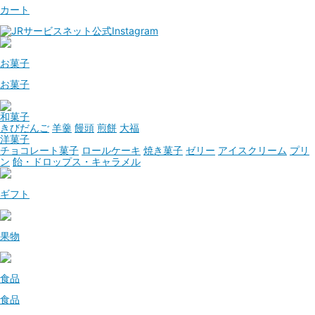
カート
お菓子
お菓子
和菓子
きびだんご
羊羹
饅頭
煎餅
大福
洋菓子
チョコレート菓子
ロールケーキ
焼き菓子
ゼリー
アイスクリーム
プリ
ン
飴・ドロップス・キャラメル
ギフト
果物
食品
食品