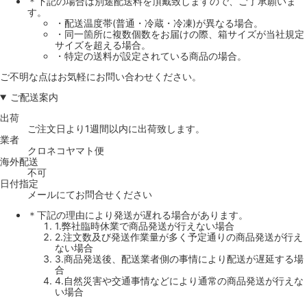
＊下記の場合は別途配送料を頂戴致しますので、ご了承願いま
す。
・配送温度帯(普通・冷蔵・冷凍)が異なる場合。
・同一箇所に複数個数をお届けの際、箱サイズが当社規定
サイズを超える場合。
・特定の送料が設定されている商品の場合。
ご不明な点はお気軽にお問い合わせください。
ご配送案内
出荷
ご注文日より1週間以内に出荷致します。
業者
クロネコヤマト便
海外配送
不可
日付指定
メールにてお問合せください
＊下記の理由により発送が遅れる場合があります。
1.弊社臨時休業で商品発送が行えない場合
2.注文数及び発送作業量が多く予定通りの商品発送が行え
ない場合
3.商品発送後、配送業者側の事情により配送が遅延する場
合
4.自然災害や交通事情などにより通常の商品発送が行えな
い場合