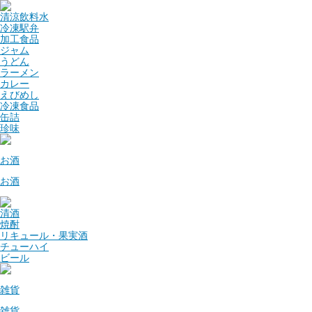
清涼飲料水
冷凍駅弁
加工食品
ジャム
うどん
ラーメン
カレー
えびめし
冷凍食品
缶詰
珍味
お酒
お酒
清酒
焼酎
リキュール・果実酒
チューハイ
ビール
雑貨
雑貨