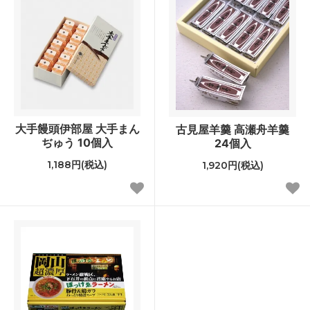
大手饅頭伊部屋 大手まん
古見屋羊羹 高瀬舟羊羹
ぢゅう 10個入
24個入
1,188円(税込)
1,920円(税込)