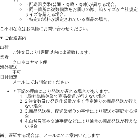
・配送温度帯(普通・冷蔵・冷凍)が異なる場合。
・同一箇所に複数個数をお届けの際、箱サイズが当社規定
サイズを超える場合。
・特定の送料が設定されている商品の場合。
ご不明な点はお気軽にお問い合わせください。
ご配送案内
出荷
ご注文日より1週間以内に出荷致します。
業者
クロネコヤマト便
海外配送
不可
日付指定
メールにてお問合せください
＊下記の理由により発送が遅れる場合があります。
1.弊社臨時休業で商品発送が行えない場合
2.注文数及び発送作業量が多く予定通りの商品発送が行え
ない場合
3.商品発送後、配送業者側の事情により配送が遅延する場
合
4.自然災害や交通事情などにより通常の商品発送が行えな
い場合
尚、遅延する場合は、メールにてご案内いたします