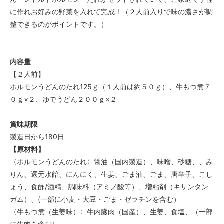
に作れお好みの野菜を入れて完成！（２人前入りで味の濃さが調
整できるのがポイントです。）
内容量
【２人前】
ホルモンうどんのたれ125ｇ（１人前は約５０ｇ）、牛もつ煮７
０ｇ×２、ゆでうどん２００ｇ×２
賞味期限
製造日から180日
【原材料】
〈ホルモンうどんのたれ〉醤油（国内製造）、味噌、砂糖、、み
りん、還元水飴、にんにく、生姜、ごま油、ごま、唐辛子、こし
ょう、食酢/酒精、調味料（アミノ酸等）、増粘剤（キサンタン
ガム）、(一部に小麦・大豆・ごま・ゼラチンを含む）
〈牛もつ煮（生姜味）〉牛内臓肉（国産）、生姜、食塩、（一部