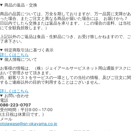
商品の返品・交換
商品の品質については、万全を期しておりますが、万一品質に支障があ
った場合、またご注文と異なる商品が届いた場合には、 お届けから７
日以内でしたら交換または返品を承ります。（この場合の送料、は当社
にて全額負担致します。）
上記以外のご返品は食品・生鮮品につき、お受け致しかねますので、ご
了承下さい。
特定商取引法に基づく表示
詳しくはこちら
個人情報について
お客様の情報は、（株）ジェイアールサービスネット岡山通販デスクに
おいて管理させて頂きます。
尚、顧客リストをサービスの一環としての当社の情報、及びご注文に関
するご連絡以外の目的で利用することはございません。
詳しくはこちら
お問い合わせ
電話
086-223-0707
受付時間：平日9:00～17:00
(土日祝は休業日です。)
メール
otoiawase@sn-okayama.co.jp