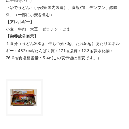
に牛肉を含む）
〈ゆでうどん〉小麦粉(国内製造）、食塩/加工デンプン、酸味
料、（一部に小麦を含む）
【アレルギー】
小麦・牛肉・大豆・ゼラチン・ごま
【栄養成分表示】
１食分（うどん200g、牛もつ煮70g、たれ50g）あたりエネル
ギー：482kcal/たんぱく質：17.1g/脂質：12.3g/炭水化物：
76.0g/食塩相当量：5.4g(この表示値は目安です。）