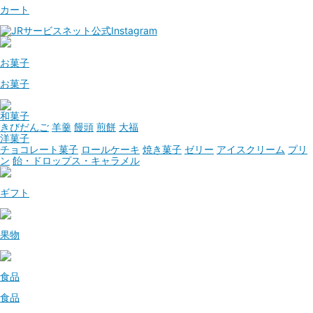
カート
お菓子
お菓子
和菓子
きびだんご
羊羹
饅頭
煎餅
大福
洋菓子
チョコレート菓子
ロールケーキ
焼き菓子
ゼリー
アイスクリーム
プリ
ン
飴・ドロップス・キャラメル
ギフト
果物
食品
食品