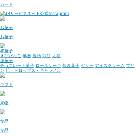
カート
お菓子
お菓子
和菓子
きびだんご
羊羹
饅頭
煎餅
大福
洋菓子
チョコレート菓子
ロールケーキ
焼き菓子
ゼリー
アイスクリーム
プリ
ン
飴・ドロップス・キャラメル
ギフト
果物
食品
食品