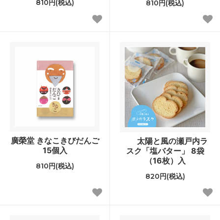
810円(税込)
810円(税込)
廣榮堂 きなこきびだんご
太陽と風の瀬戸内ラ
15個入
スク「塩バター」 8袋
（16枚）入
810円(税込)
820円(税込)