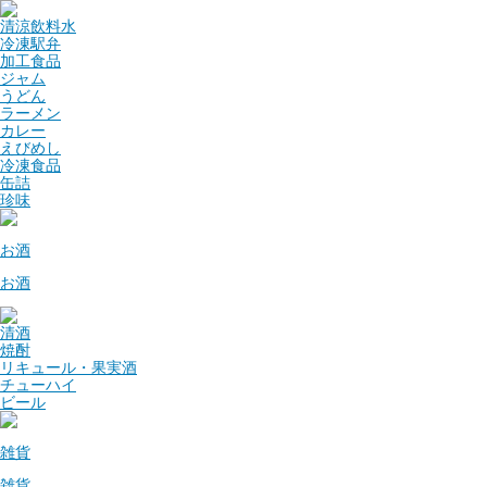
清涼飲料水
冷凍駅弁
加工食品
ジャム
うどん
ラーメン
カレー
えびめし
冷凍食品
缶詰
珍味
お酒
お酒
清酒
焼酎
リキュール・果実酒
チューハイ
ビール
雑貨
雑貨