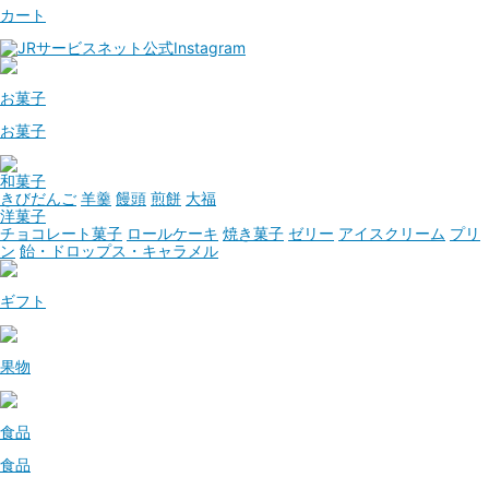
カート
お菓子
お菓子
和菓子
きびだんご
羊羹
饅頭
煎餅
大福
洋菓子
チョコレート菓子
ロールケーキ
焼き菓子
ゼリー
アイスクリーム
プリ
ン
飴・ドロップス・キャラメル
ギフト
果物
食品
食品