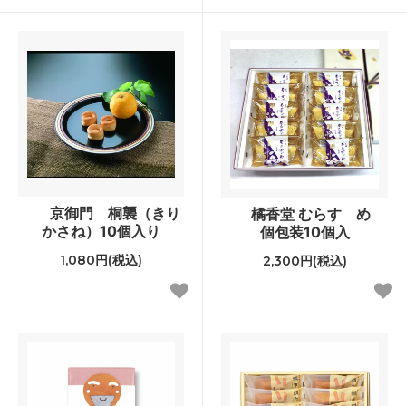
京御門 桐襲（きり
橘香堂 むらすゞめ
かさね）10個入り
個包装10個入
1,080円(税込)
2,300円(税込)