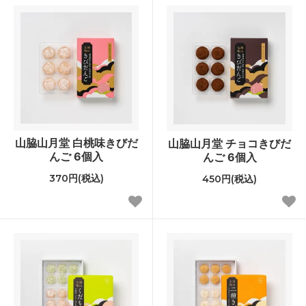
山脇山月堂 白桃味きびだ
山脇山月堂 チョコきびだ
んご 6個入
んご 6個入
370円(税込)
450円(税込)