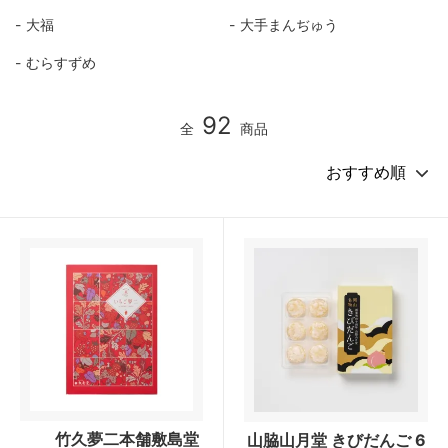
大福
大手まんぢゅう
むらすずめ
92
全
商品
竹久夢二本舗敷島堂
山脇山月堂 きびだんご 6