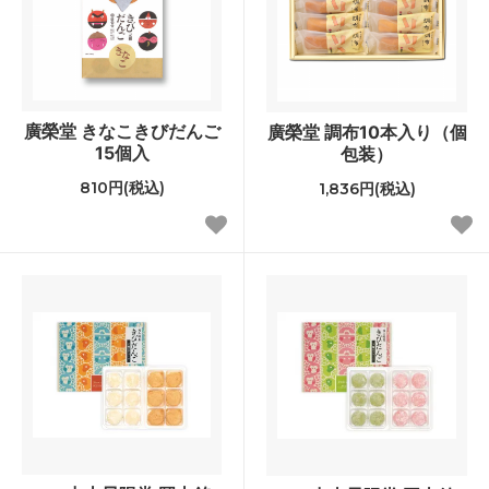
廣榮堂 きなこきびだんご
廣榮堂 調布10本入り（個
15個入
包装）
810円(税込)
1,836円(税込)