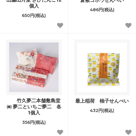
倉敷ゴボウせんべい
個入
486円(税込)
650円(税込)
竹久夢二本舗敷島堂
最上稲荷 柚子せんべい
㈱ 夢二といちご夢二 各
432円(税込)
1個入
356円(税込)