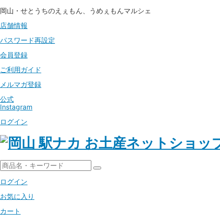
岡山・せとうちのえぇもん、うめぇもんマルシェ
店舗情報
パスワード
再設定
会員登録
ご利用ガイド
メルマガ登録
公式
Instagram
ログイン
ログイン
お気に入り
カート