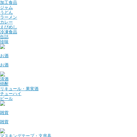
加工食品
ジャム
うどん
ラーメン
カレー
えびめし
冷凍食品
缶詰
珍味
お酒
お酒
清酒
焼酎
リキュール・果実酒
チューハイ
ビール
雑貨
雑貨
マスキングテープ・文房具