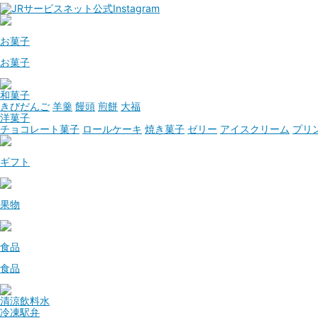
お菓子
お菓子
和菓子
きびだんご
羊羹
饅頭
煎餅
大福
洋菓子
チョコレート菓子
ロールケーキ
焼き菓子
ゼリー
アイスクリーム
プリ
ギフト
果物
食品
食品
清涼飲料水
冷凍駅弁