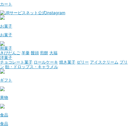
カート
お菓子
お菓子
和菓子
きびだんご
羊羹
饅頭
煎餅
大福
洋菓子
チョコレート菓子
ロールケーキ
焼き菓子
ゼリー
アイスクリーム
プリ
ン
飴・ドロップス・キャラメル
ギフト
果物
食品
食品