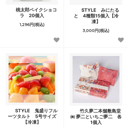
桃太郎ベイクショコ
STYLE みにたる
ラ 20個入
と 4種類15個入【冷
凍】
1,296円(税込)
3,000円(税込)
STYLE 鬼盛りフル
竹久夢二本舗敷島堂
ーツタルト 5号サイズ
㈱ 夢二といちご夢二 各
【冷凍】
1個入