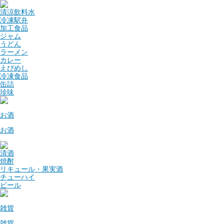
清涼飲料水
冷凍駅弁
加工食品
ジャム
うどん
ラーメン
カレー
えびめし
冷凍食品
缶詰
珍味
お酒
お酒
清酒
焼酎
リキュール・果実酒
チューハイ
ビール
雑貨
雑貨