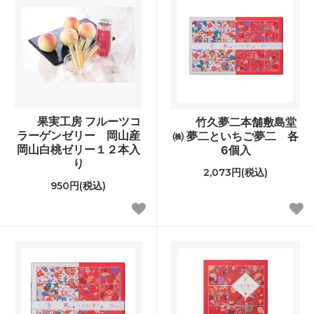
果実工房 フルーツコ
竹久夢二本舗敷島堂
ラーゲンゼリー 岡山産
㈱ 夢二といちご夢二 各
岡山白桃ゼリー１２本入
6個入
り
2,073円(税込)
950円(税込)