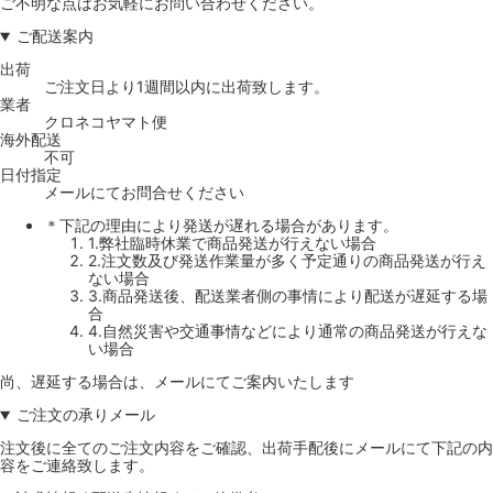
ご不明な点はお気軽にお問い合わせください。
ご配送案内
出荷
ご注文日より1週間以内に出荷致します。
業者
クロネコヤマト便
海外配送
不可
日付指定
メールにてお問合せください
＊下記の理由により発送が遅れる場合があります。
1.弊社臨時休業で商品発送が行えない場合
2.注文数及び発送作業量が多く予定通りの商品発送が行え
ない場合
3.商品発送後、配送業者側の事情により配送が遅延する場
合
4.自然災害や交通事情などにより通常の商品発送が行えな
い場合
尚、遅延する場合は、メールにてご案内いたします
ご注文の承りメール
注文後に全てのご注文内容をご確認、出荷手配後にメールにて下記の内
容をご連絡致します。